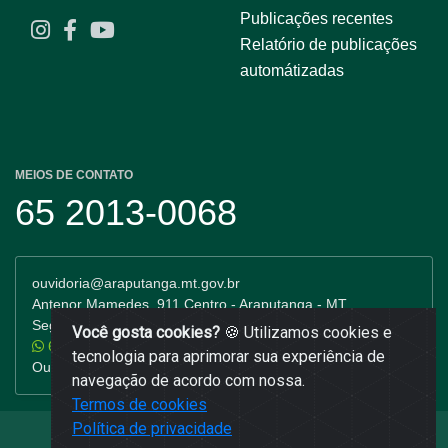
Publicações recentes
Relatório de publicações
automátizadas
MEIOS DE CONTATO
65 2013-0068
ouvidoria@araputanga.mt.gov.br
Antenor Mamedes, 911 Centro - Araputanga - MT
Segunda a Sexta-feira: 7h as 11h e 13h as 17h
Você gosta cookies?
🍪 Utilizamos cookies e
65 99935-6670
(Ligação e WhatsApp)
tecnologia para aprimorar sua experiência de
Ouvidoria 65 99986-5098 (Ligação)
navegação de acordo com nossa.
Termos de cookies
Política de privacidade
Desenvolvido por Meuci Soluções Web