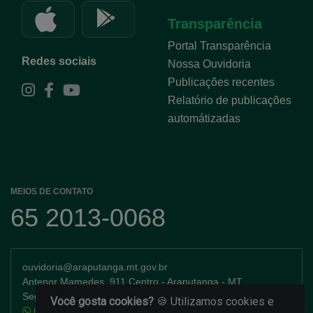
Transparência
Portal Transparência
Redes sociais
Nossa Ouvidoria
Publicações recentes
Relatório de publicações
automátizadas
MEIOS DE CONTATO
65 2013-0068
ouvidoria@araputanga.mt.gov.br
Antenor Mamedes, 911 Centro - Araputanga - MT
Segunda a Sexta-feira: 7h as 11h e 13h as 17h
Você gosta cookies?
🍪 Utilizamos cookies e
65 99935-6670
(Ligação e WhatsApp)