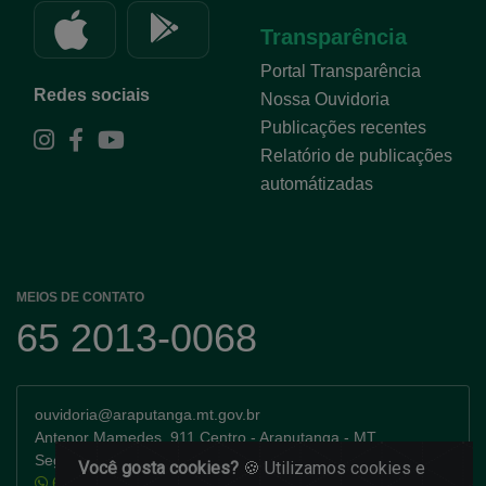
Transparência
Portal Transparência
Redes sociais
Nossa Ouvidoria
Publicações recentes
Relatório de publicações
automátizadas
MEIOS DE CONTATO
65 2013-0068
ouvidoria@araputanga.mt.gov.br
Antenor Mamedes, 911 Centro - Araputanga - MT
Segunda a Sexta-feira: 7h as 11h e 13h as 17h
Você gosta cookies?
🍪 Utilizamos cookies e
65 99935-6670
(Ligação e WhatsApp)