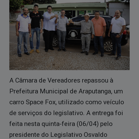
Pregão eletrônico
RREO
Pregão presencial
Tributos
Tomada de preço
Vigilância em Saúde
LGPD
A Câmara de Vereadores repassou à
Prefeitura Municipal de Araputanga, um
carro Space Fox, utilizado como veículo
de ser
viços do legislativo.
A entrega foi
feita nesta quinta-feira (06/04) pelo
presidente do Legislativo Osvaldo